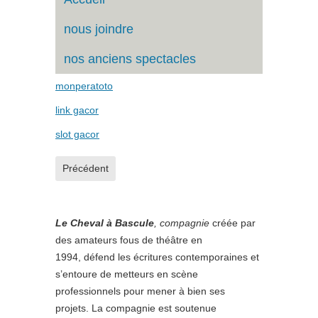
nous joindre
nos anciens spectacles
monperatoto
link gacor
slot gacor
Article précédent : anciens spectacles
Précédent
Le Cheval à Bascule
, compagnie
cr
éée par
des amateurs fous de théâtre en
1994, défend les écritures contemporaines et
s’entoure de metteurs en scène
professionnels pour mener à bien ses
projets. La compagnie est soutenue