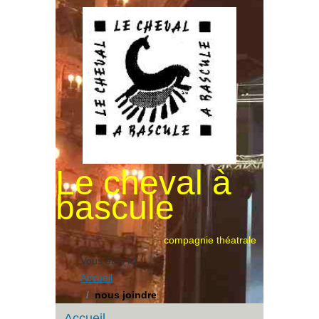
Le cheval à
bascule
compagnie théatrale
Vous êtes ici :
Accueil
nous joindre
Accueil