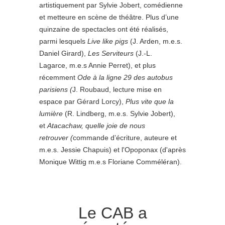
artistiquement par Sylvie Jobert, comédienne
et metteure en scène de théâtre. Plus d’une
quinzaine de spectacles ont été réalisés,
parmi lesquels
Live like pigs
(J. Arden, m.e.s.
Daniel Girard),
Les Serviteurs
(J.-L.
Lagarce, m.e.s Annie Perret), et plus
récemment
Ode
à la ligne 29 des autobus
parisiens (
J. Roubaud, lecture mise en
espace par Gérard Lorcy),
Plus vite que la
lumière
(R. Lindberg, m.e.s. Sylvie Jobert),
et
Atacachaw, quelle joie de nous
retrouver (
commande d’écriture, auteure et
m.e.s. Jessie Chapuis) et l'Opoponax (d'après
Monique Wittig m.e.s Floriane Comméléran).
Le CAB a