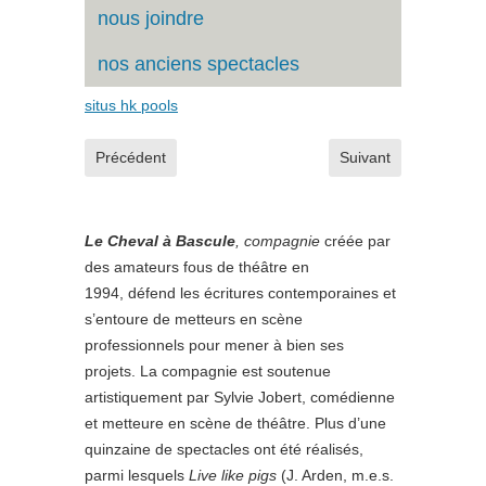
nous joindre
nos anciens spectacles
situs hk pools
Article précédent : Reprise avril
Article suivant : anci
Précédent
Suivant
Le Cheval à Bascule
, compagnie
cr
éée par
des amateurs fous de théâtre en
1994, défend les écritures contemporaines et
s’entoure de metteurs en scène
professionnels pour mener à bien ses
projets. La compagnie est soutenue
artistiquement par Sylvie Jobert, comédienne
et metteure en scène de théâtre. Plus d’une
quinzaine de spectacles ont été réalisés,
parmi lesquels
Live like pigs
(J. Arden, m.e.s.