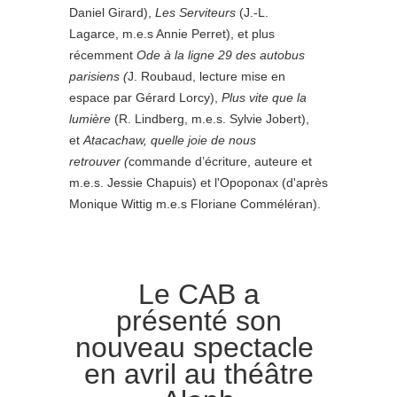
Daniel Girard),
Les Serviteurs
(J.-L.
Lagarce, m.e.s Annie Perret), et plus
récemment
Ode
à la ligne 29 des autobus
parisiens (
J. Roubaud, lecture mise en
espace par Gérard Lorcy),
Plus vite que la
lumière
(R. Lindberg, m.e.s. Sylvie Jobert),
et
Atacachaw, quelle joie de nous
retrouver (
commande d’écriture, auteure et
m.e.s. Jessie Chapuis) et l'Opoponax (d'après
Monique Wittig m.e.s Floriane Comméléran).
Le CAB a
présenté
son
nouveau spectacle
en avril au théâtre